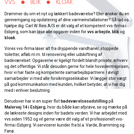
VVS
BLIK
KLOAK​
Drømmer du om et nyt og lækkert badeværelse? Eller ønsker du en
gennemgang og opdatering af dine varmeinstallationer? Så lad os
hjælpe dig. Carl W. Reis A/S er dit valg af et kompetent vvs-firma i
Esbjerg, som kan løse alle opgaver inden for
vvs arbejde
,
blik
og
kloak
.
​​Vores vvs-firma løser alt fra dryppende vandhaner, stoppede
toiletter, afløb m.m. til renovering eller udskiftning af
badeværelset. Opgaverne er ligeligt fordelt blandt private, erhverv
og det offentlige. Vi står desuden gerne for hele hovedentreprisen,
hvor vi har faste og kompetente samarbejdspartnere. I øvrigt
samarbejder vi med alle forsikringsselskaber. Vi lægger stor vægt
på god kommunikation med kunden, hvilket betyder, at vi har dig
med i enhver beslutning.
Derudover har vi en super flot
badeværelsesudstilling
på
Malervej 14 i Esbjerg
, hvor du både kan afprøve, se og mærke på
de lækreste designs inden for badets verden. Vi har arbejdet med
vvs siden 1952 og vil gerne være dit valg af et professionelt vvs-
firma i Esbjerg. Vi servicerer kunder fra bl.a. Varde, Bramming og
Fanø.