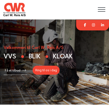
Gå
til
hovedindhold
Velkommen til Carl W. Reis A/S
VVS
BLIK
KLOAK​
Ring til os i dag
Få et tilbud