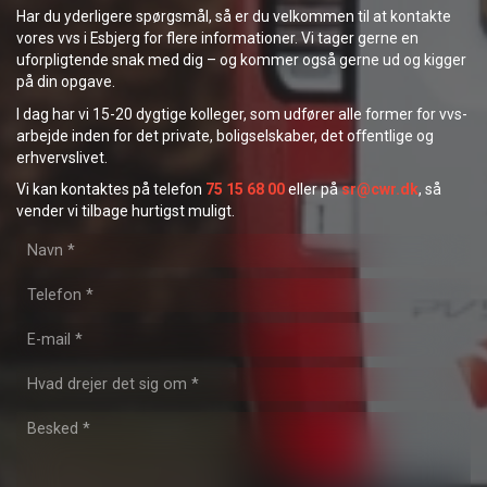
​Har du yderligere spørgsmål, så er du velkommen til at kontakte
vores vvs i Esbjerg for flere informationer. Vi tager gerne en
uforpligtende snak med dig – og kommer også gerne ud og kigger
på din opgave.
I dag har vi 15-20 dygtige kolleger, som udfører alle former for vvs-
arbejde inden for det private, boligselskaber, det offentlige og
erhvervslivet.
​Vi kan kontaktes på telefon
75 15 68 00
eller på
sr@cwr.dk
, så
vender vi tilbage hurtigst muligt.​