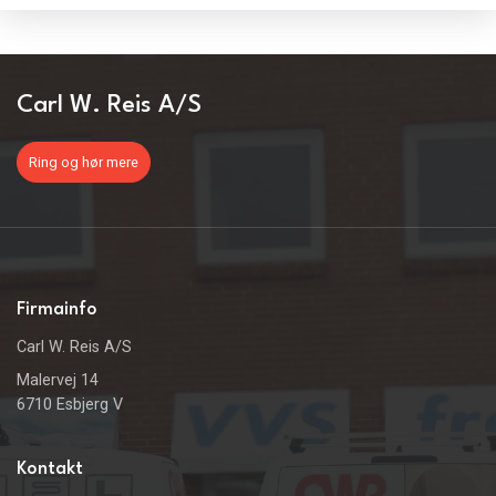
Carl W. Reis A/S​
Ring og hør mere
Firmainfo
Carl W. Reis A/S
Malervej 14
6710 Esbjerg V
Kontakt